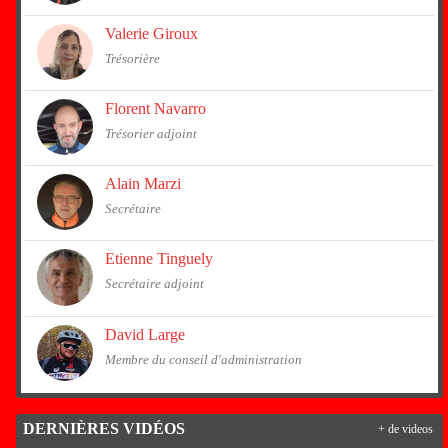
Valerie Giroux
Trésorière
Florent Navarro
Trésorier adjoint
Alain Marzi
Secrétaire
Etienne Tinguely
Secrétaire adjoint
David Large
Membre du conseil d'administration
DERNIÈRES VIDÉOS
+ de videos