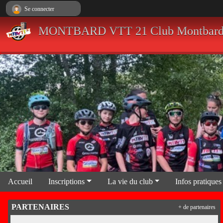
Panneau de gestion des cookies
Se connecter
MONTBARD VTT 21 Club Montbardois
Accueil
Inscriptions
La vie du club
Infos pratiques
PARTENAIRES
+ de partenaires