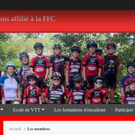
 affilié à la FFC
Ecole de VTT
Les formations d'encadrant
Participer
Accueil
Les membres