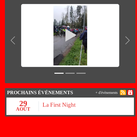
Précedent
Suiv
PROCHAINS ÉVÉNEMENTS
+ d'évènements
29
La First Night
AOÛT