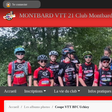
Panneau de gestion des cookies
Se connecter
MONTBARD VTT 21 Club Montbardois
Accueil
Inscriptions
La vie du club
Infos pratiques
Accueil
Les albums photos
Coupe VTT BFC Uchizy